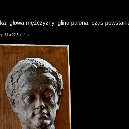
a, głowa mężczyzny, glina palona, czas powstani
y: 34 x 22,5 x 11 cm