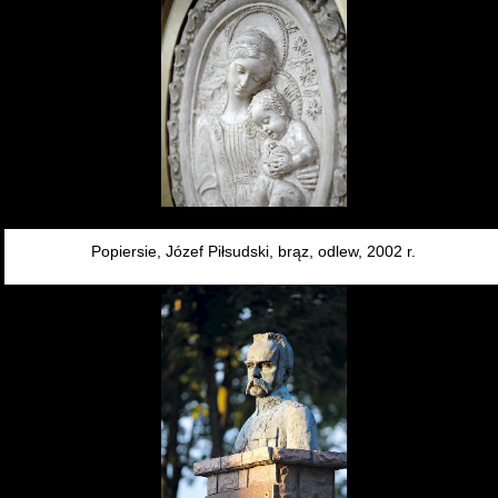
OTWÓRZ
Popiersie, Józef Piłsudski, brąz, odlew, 2002 r.
OTWÓRZ