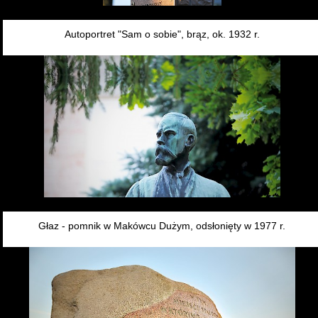
Autoportret "Sam o sobie", brąz, ok. 1932 r.
OTWÓRZ
Głaz - pomnik w Makówcu Dużym, odsłonięty w 1977 r.
OTWÓRZ