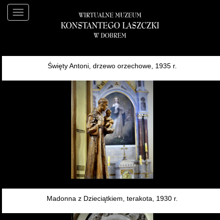
Święty Antoni, drzewo orzechowe, 1935 r.
Madonna z Dzieciątkiem, terakota, 1930 r.