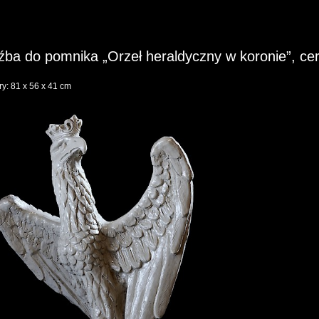
ba do pomnika „Orzeł heraldyczny w koronie”, cer
y: 81 x 56 x 41 cm