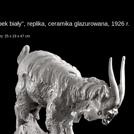
ek biały", replika, ceramika glazurowana, 1926 r.
y: 35 x 19 x 47 cm